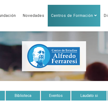
undación
Novedades
Centros de Formación
Di
Biblioteca
Eventos
Laudato si