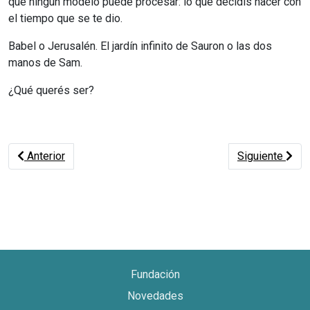
que ningún modelo puede procesar: lo que decidís hacer con
el tiempo que se te dio.
Babel o Jerusalén. El jardín infinito de Sauron o las dos
manos de Sam.
¿Qué querés ser?
Artículo anterior: Se viene la Feria Audiovisual Sindical y de
Artículo siguie
Anterior
Siguiente
Fundación
Novedades